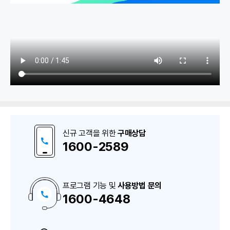
1. 기초관리
메뉴관리
신규 고객을 위한
구매상담
거래처
1600-2589
• 거래처 등록(기본정보)
• 거래처 등록(추가정보)
프로그램 기능 및
사용방법 문의
1600-4648
구
• 거래처 엑셀 가져오기/내보내기
매
상
담
품목
및
A