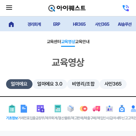
메
고
뉴
객
닫
센
기
경리회계
ERP
HR365
사인365
AI솔루션
터
얼마에요 메인
버
전
튼
화
하
교육센터
교육영상
교육안내
기
교육영상
얼마에요
얼마에요 3.0
비영리/조합
사인365
기초정보
거래전표
입출금장부/재무
회계/결산
물류/재고
판매/매출
구매/매입
인사/급여
세무신고
고객