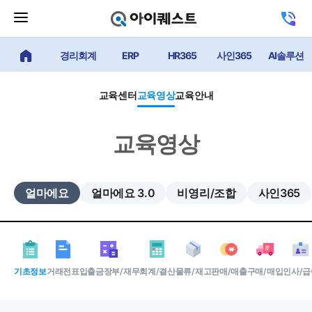
메
고
뉴
객
닫
센
기
경리회계
ERP
HR365
사인365
AI솔루션
얼마에요 메인
터
버
전
튼
화
하
교육센터
교육영상
교육안내
기
교육영상
얼마에요
얼마에요 3.0
비영리/조합
사인365
기초정보
거래전표
입출금장부/재무
회계/결산
물류/재고
판매/매출
구매/매입
인사/급