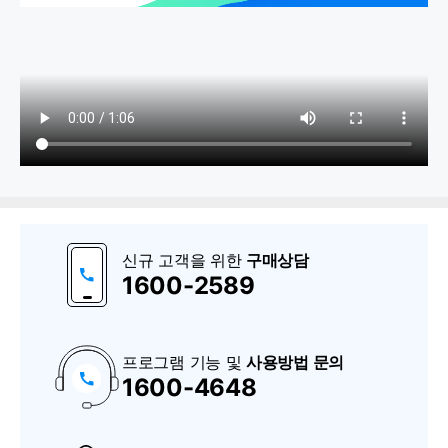
1. 기초관리
메뉴관리
신규 고객을 위한
구매상담
거래처
1600-2589
• 거래처 등록(기본정보)
• 거래처 등록(추가정보)
프로그램 기능 및
사용방법 문의
1600-4648
구
• 거래처 엑셀 가져오기/내보내기
매
상
담
품목
및
A