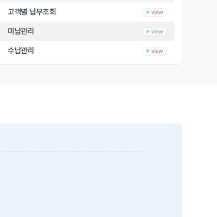
고객별 납부조회
미납관리
수납관리
4. 보고서
일별/월별조회, 기간별 조회
고객별조회, 납입금구분별 조회
5. 문자메시지관리
SMS 전송
SMS 전송내역