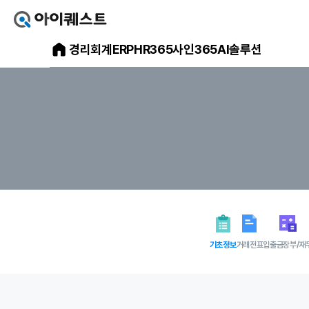
아
이
아
경리회계
ERP
HR365
사인365
AI솔루션
퀘
스
이
트
얼
퀘
마
스
에
요
트
홈
으
메
로
가
인
기
홈
페
이
지
기초정보
거래전표
입출금장부/재