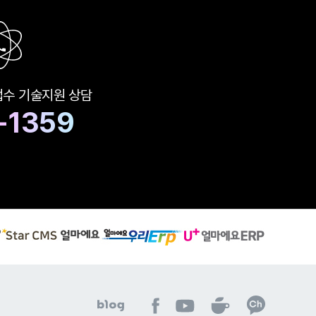
접수
기술지원 상담
-1359
S
유
얼
t
플
마
a
러
에
r
스
요
C
얼
우
M
마
리
S
에