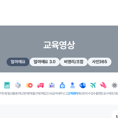
교육영상
얼마에요
얼마에요 3.0
비영리/조합
사인365
무
회계/결산
물류/재고
판매/매출
구매/매입
인사/급여
세무신고
고객관리
예산관리
수입수출
현장공사
제조/생