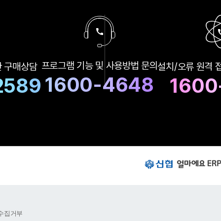
구
프로그램 기능 및
사용방법 문의
한
구매상담
설치/오류 원격 
매
상
1600-4648
2589
1600
담
및
A
S
상
담
번
호
신
협
얼
마
에
요
수집거부
E