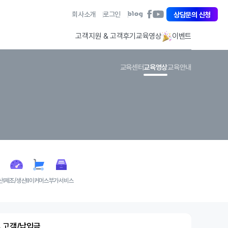
아
회사소개
로그인
아
상담문의 신청
아
이
이
이
퀘
퀘
퀘
고객지원 & 고객후기
교육영상
이벤트
스
스
스
트
트
트
페
유
블
교육센터
교육영상
교육안내
이
튜
로
스
브
그
북
바
바
바
로
로
로
가
가
가
기
기
기
산Ⅰ
제조/생산Ⅱ
이커머스
부가서비스
1. 고객/납입금