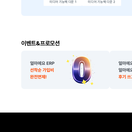
미디어 기능팩 다운 1
미디어 기능팩 다운 2
이
이벤트&프로모션
벤
트
,
프
로
모
션
소
개