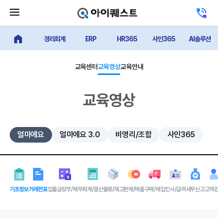
메
고
뉴
객
닫
센
기
경리회계
ERP
HR365
사인365
AI솔루션
터
얼마에요 메인
버
전
튼
화
하
교육센터
교육영상
교육안내
기
교육영상
얼마에요
얼마에요 3.0
비영리/조합
사인365
기초정보
거래전표
입출금장부/재무
회계/결산
물류/재고
판매/매출
구매/매입
인사/급여
세무신고
고객