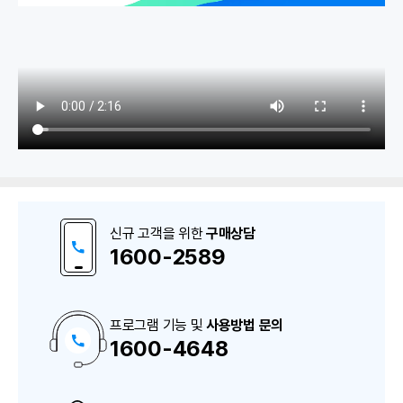
1. 매입매출 거래입력
매입매출 거래입력(외상매출)
신규 고객을 위한
구매상담
매입매출거래입력(D/C, 반품거래)
1600-2589
2. 일반대체전표입력
프로그램 기능 및
사용방법 문의
1600-4648
구
일반대체전표 입력방법
매
상
담
및
A