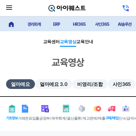
메
고
뉴
객
닫
센
기
경리회계
ERP
HR365
사인365
AI솔루션
터
얼마에요 메인
버
전
튼
화
하
교육센터
교육영상
교육안내
기
교육영상
얼마에요
얼마에요 3.0
비영리/조합
사인365
기초정보
거래전표
입출금장부/재무
회계/결산
물류/재고
판매/매출
구매/매입
인사/급여