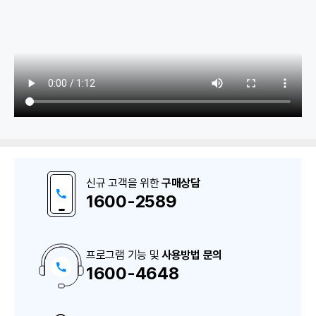
1. 구매/매입
구매매입원장/매입처원장/외상매입장
신규 고객을 위한
구매상담
미지급금잔액표 / 구매거래처잔액표
1600-2589
2. 구매발주서
프로그램 기능 및
사용방법 문의
1600-4648
구
구매발주서 작성/발행
매
상
담
구매발주서 조회/재전송
및
A