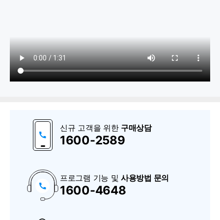
1. 물류관리
입고출고내역
신규 고객을 위한
구매상담
수불내역 확인
1600-2589
의료기기 공급내역보고 (UDI)
로트/시리얼번호 수불내역
프로그램 기능 및
사용방법 문의
1600-4648
구
매
상
담
2. 재고관리
및
A