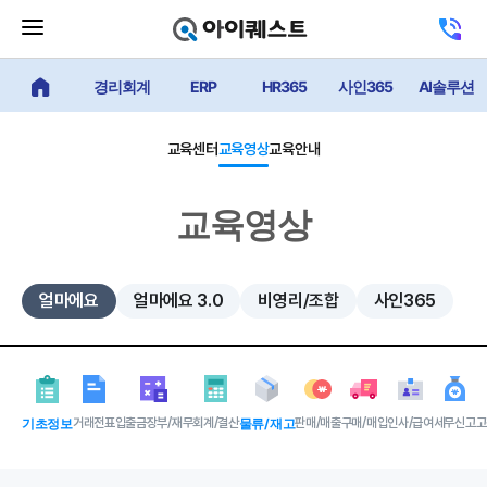
메
고
뉴
객
닫
센
기
경리회계
ERP
HR365
사인365
AI솔루션
얼마에요 메인
터
버
전
튼
화
하
교육센터
교육영상
교육안내
기
교육영상
얼마에요
얼마에요 3.0
비영리/조합
사인365
기초정보
거래전표
입출금장부/재무
회계/결산
물류/재고
판매/매출
구매/매입
인사/급여
세무신고
고