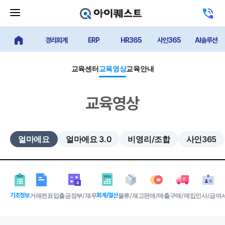
메
고
뉴
객
닫
센
기
경리회계
ERP
HR365
사인365
AI솔루션
터
얼마에요 메인
버
전
튼
화
하
교육센터
교육영상
교육안내
기
교육영상
얼마에요
얼마에요 3.0
비영리/조합
사인365
기초정보
거래전표
입출금장부/재무
회계/결산
물류/재고
판매/매출
구매/매입
인사/급여