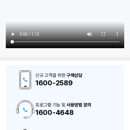
1. 회계
일일/기간 거래내역
신규 고객을 위한
구매상담
보조원장(계정별원장/계정별거래처원장/총계정원장/거래처원장
1600-2589
보고서(일/월계표/범주별 거래내역/거래처잔액표/미수미지급잔
프로그램 기능 및
사용방법 문의
1600-4648
구
2. 고정자산
매
상
담
고정자산
및
A