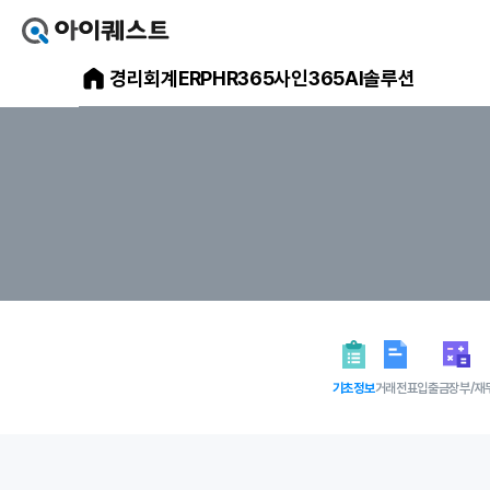
아
이
아
경리회계
ERP
HR365
사인365
AI솔루션
퀘
스
이
트
얼
퀘
마
스
에
요
트
홈
으
메
로
가
인
기
홈
페
이
지
기초정보
거래전표
입출금장부/재