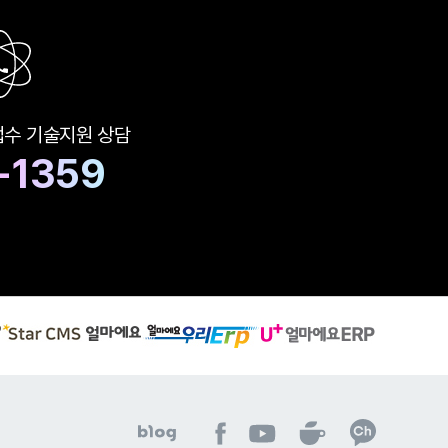
접수
기술지원 상담
-1359
S
유
얼
t
플
마
a
러
에
r
스
요
C
얼
우
M
마
리
S
에