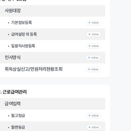
사원대장
• 기본정보등록
• 급여설정 외 등록
• 일용직사원등록
인사양식
취득상실신고/민원처리현황조회
2. 근로급여관리
급여입력
• 월고정급
• 월변동급