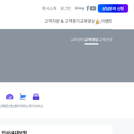
아
회사소개
로그인
아
상담문의 신청
아
이
이
이
퀘
퀘
퀘
고객지원 & 고객후기
교육영상
이벤트
스
스
스
트
트
트
페
유
블
교육센터
교육영상
교육안내
이
튜
로
스
브
그
북
바
바
바
로
로
로
가
가
가
기
기
기
산Ⅰ
제조/생산Ⅱ
이커머스
부가서비스
1. 인사/4대보험