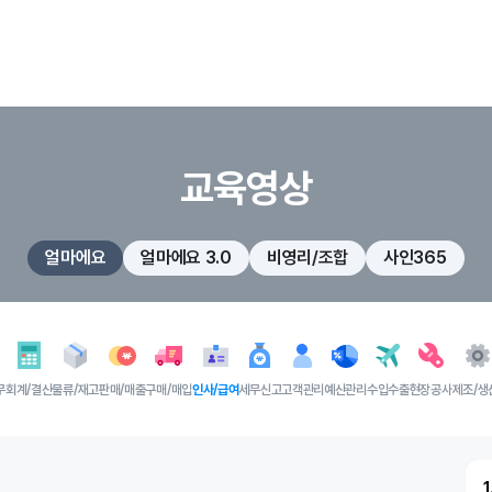
교육영상
얼마에요
얼마에요 3.0
비영리/조합
사인365
무
회계/결산
물류/재고
판매/매출
구매/매입
인사/급여
세무신고
고객관리
예산관리
수입수출
현장공사
제조/생