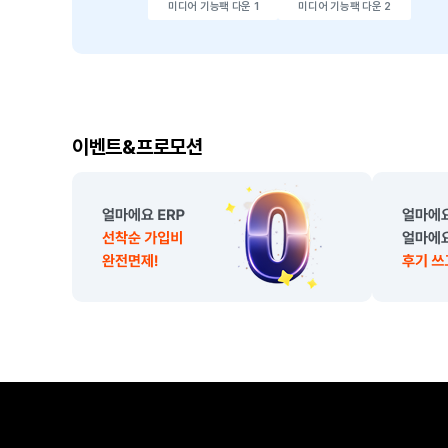
미디어 기능팩 다운 1
미디어 기능팩 다운 2
이
이벤트&프로모션
벤
트
,
프
로
모
션
소
개