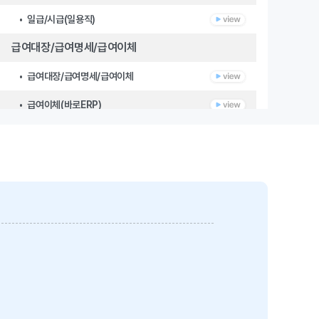
• 일급/시급(일용직)
급여대장/급여명세/급여이체
• 급여대장/급여명세/급여이체
• 급여이체(바로ERP)
원천징수영수증/일용근로지급명세서/소득자별원천징수부
3. 근태관리
근태/휴가입력
근태대장
개인별/부서별 집계