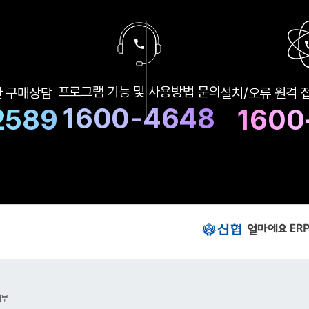
구
프로그램 기능 및
사용방법 문의
한
구매상담
설치/오류 원격 
매
상
1600-4648
2589
1600
담
및
A
S
상
담
번
호
신
협
얼
마
에
요
거부
E