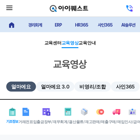
메
고
뉴
객
닫
센
기
경리회계
ERP
HR365
사인365
AI솔루션
터
얼마에요 메인
버
전
튼
화
하
교육센터
교육영상
교육안내
기
교육영상
얼마에요
얼마에요 3.0
비영리/조합
사인365
기초정보
거래전표
입출금장부/재무
회계/결산
물류/재고
판매/매출
구매/매입
인사/급