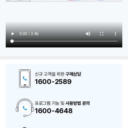
1. 은행 거래내역 불러오기
은행 거래내역 불러오기
신규 고객을 위한
구매상담
전표자동처리설정(통장/매입증빙)
1600-2589
2. 카드매출 불러오기
프로그램 기능 및
사용방법 문의
1600-4648
구
카드매출 불러오기
매
상
담
및
A