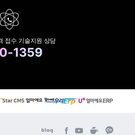
격 접수
기술지원 상담
0-1359
S
유
얼
t
플
마
a
러
에
r
스
요
C
얼
우
M
마
리
S
에