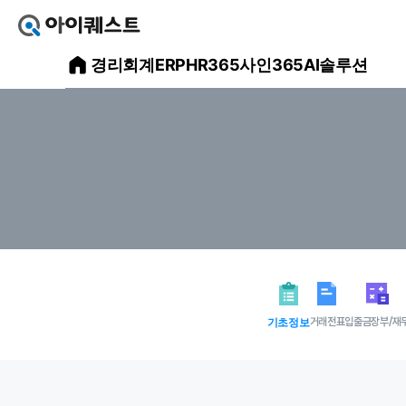
아
이
아
경리회계
ERP
HR365
사인365
AI솔루션
퀘
스
이
트
얼
퀘
마
스
에
요
트
홈
으
메
로
가
인
기
홈
페
이
지
기초정보
거래전표
입출금장부/재