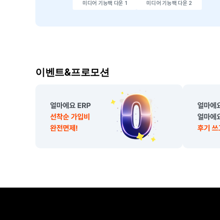
미디어 기능팩 다운 1
미디어 기능팩 다운 2
이
이벤트&프로모션
벤
트
,
프
로
모
션
소
개