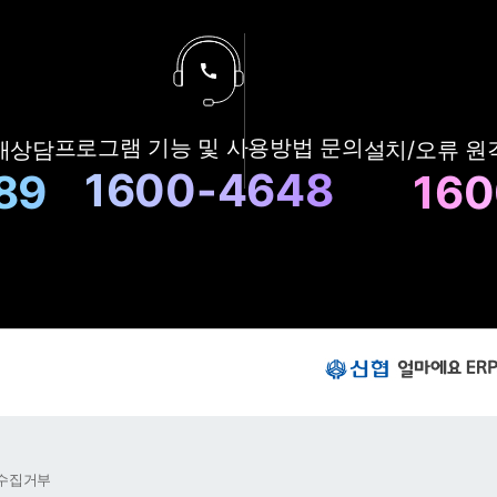
구
프로그램 기능 및
사용방법 문의
매상담
설치/오류 원
매
상
1600-4648
89
160
담
및
A
S
상
담
번
호
신
협
얼
마
에
요
수집거부
E