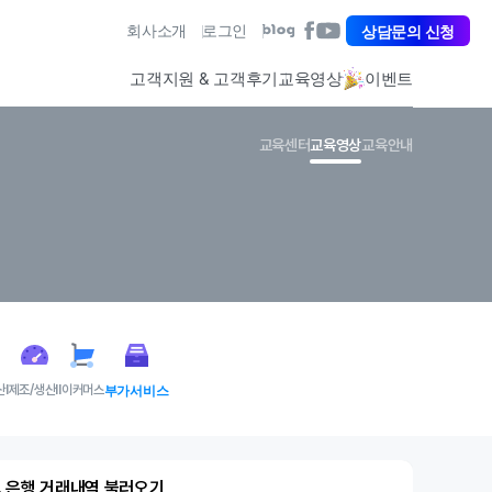
아
회사소개
로그인
아
상담문의 신청
아
이
이
이
퀘
퀘
퀘
고객지원 & 고객후기
교육영상
이벤트
스
스
스
트
트
트
페
유
블
교육센터
교육영상
교육안내
이
튜
로
스
브
그
북
바
바
바
로
로
로
가
가
가
기
기
기
산Ⅰ
제조/생산Ⅱ
이커머스
부가서비스
1. 은행 거래내역 불러오기