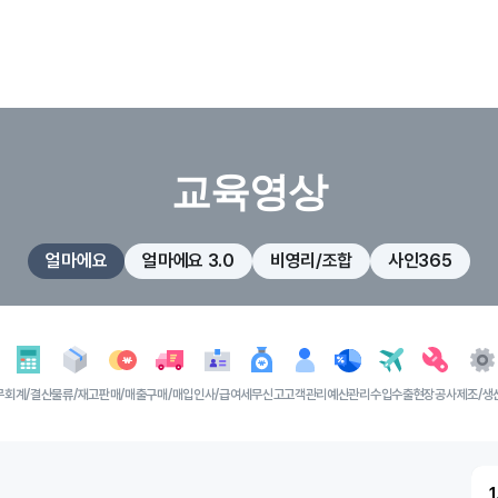
교육영상
얼마에요
얼마에요 3.0
비영리/조합
사인365
무
회계/결산
물류/재고
판매/매출
구매/매입
인사/급여
세무신고
고객관리
예산관리
수입수출
현장공사
제조/생