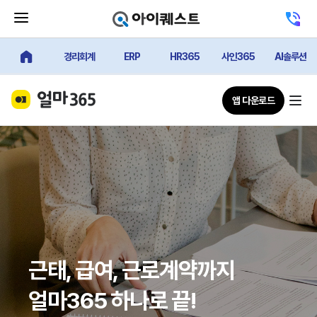
메뉴 닫기 버튼
고객센터 전
경리회계
ERP
HR365
사인365
AI솔루션
얼마에요 메인
앱 다운로드
근태, 급여, 근로계약까지
얼마365 하나로 끝!