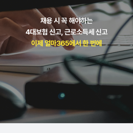
채용 시 꼭 해야하는
4대보험 신고, 근로소득세 신고
이제 얼마365에서 한 번에
얼마365 직원 관리 기능 설명 영역