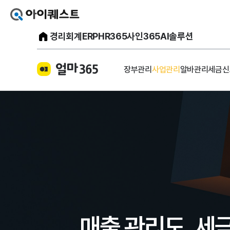
아이퀘스트 얼마에요 홈으로 가기
아이퀘스트 메인 홈페이지
경리회계
ERP
HR365
사인365
AI솔루션
장부관리
사업관리
알바관리
세금신
매출 관리도,
세금