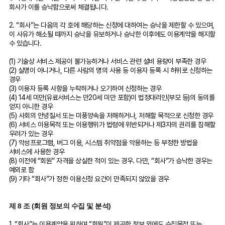
회사가 이를 승낙함으로써 체결됩니다.
2. “회사”는 다음의 각 호에 해당하는 신청에 대하여는 승낙을 제한할 수 있으며,
이 사유가 해소될 때까지 승낙을 유보하거나 승낙한 이후에도 이용계약을 해지할
수 있습니다.
(1) 기술상 서비스 제공이 불가능하거나 서비스 관련 설비 용량이 부족한 경우
(2) 실명이 아니거나, 다른 사람의 명의 사용 등 이용자 등록 시 허위로 신청하는
경우
(3) 이용자 등록 사항을 누락하거나 오기하여 신청하는 경우
(4) 14세 미만(유료서비스는 만20세 미만 포함)이 법정대리인(부모 등)의 동의를
얻지 아니한 경우
(5) 사회의 안녕질서 또는 미풍양속을 저해하거나, 저해할 목적으로 신청한 경우
(6) 서비스 이용목적 또는 이용행위가 법령에 위반되거나 제3자의 권리를 침해할
우려가 있는 경우
(7) 악성프로그램, 버그 이용, 시스템 취약점을 악용하는 등 부정한 방법을
서비스에 사용한 경우
(8) 이전에 “회원” 자격을 상실한 적이 있는 경우. 다만, “회사”가 승낙한 경우는
예외로 함
(9) 기타 “회사”가 정한 이용신청 요건이 만족되지 않았을 경우
제 8 조 (회원 정보의 수집 및 분석)
1. “회사”는 이용계약을 위하여 “회원”이 제공한 정보 외에도 수집목적 또는