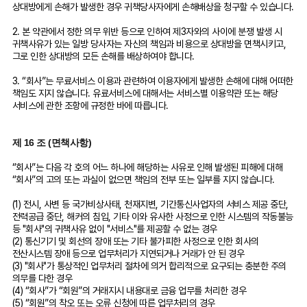
상대방에게 손해가 발생한 경우 귀책당사자에게 손해배상을 청구할 수 있습니다.
2. 본 약관에서 정한 의무 위반 등으로 인하여 제3자와의 사이에 분쟁 발생 시
귀책사유가 있는 일방 당사자는 자신의 책임과 비용으로 상대방을 면책시키고,
그로 인한 상대방의 모든 손해를 배상하여야 합니다.
3. “회사”는 무료서비스 이용과 관련하여 이용자에게 발생한 손해에 대해 어떠한
책임도 지지 않습니다. 유료서비스에 대해서는 서비스별 이용약관 또는 해당
서비스에 관한 조항에 규정한 바에 따릅니다.
제 16 조 (면책사항)
“회사”는 다음 각 호의 어느 하나에 해당하는 사유로 인해 발생된 피해에 대해
“회사”의 고의 또는 과실이 없으면 책임의 전부 또는 일부를 지지 않습니다.
(1) 전시, 사변 등 국가비상사태, 천재지변, 기간통신사업자의 서비스 제공 중단,
전력공급 중단, 해커의 침입, 기타 이와 유사한 사정으로 인한 시스템의 작동불능
등 "회사"의 귀책사유 없이 "서비스"를 제공할 수 없는 경우
(2) 통신기기 및 회선의 장애 또는 기타 불가피한 사정으로 인한 회사의
전산시스템 장애 등으로 업무처리가 지연되거나 거래가 안 된 경우
(3) "회사"가 통상적인 업무처리 절차에 의거 합리적으로 요구되는 충분한 주의
의무를 다한 경우
(4) “회사”가 “회원”의 거래지시 내용대로 금융 업무를 처리한 경우
(5) “회원”의 착오 또는 오류 신청에 따른 업무처리의 경우