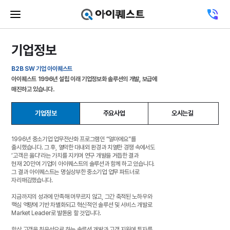
메
뉴
고
닫
객
기
센
버
터
기업정보
튼
전
화
하
B2B SW 기업 아이퀘스트
기
아이퀘스트 1996년 설립 이래 기업정보화 솔루션의 개발, 보급에
매진하고 있습니다.
기업정보
주요사업
오시는길
1996년 중소기업 업무전산화 프로그램인 “얼마에요”를
출시했습니다. 그 후, 열악한 대내외 환경과 치열한 경쟁 속에서도
‘고객은 옳다’라는 가치를 지키며 연구 개발을 거듭한 결과
현재 20만여 기업이 아이퀘스트의 솔루션과 함께 하고 있습니다.
그 결과 아이퀘스트는 명실상부한 중소기업 업무 파트너로
자리매김했습니다.
지금까지의 성과에 만족해 머무르지 않고, 그간 축적된 노하우와
핵심 역량에 기반 차별화되고 혁신적인 솔루션 및 서비스 개발로
Market Leader로 발돋움 할 것입니다.
항상 고객을 최우선으로 하는 솔루션 개발과 고객 지원에 투자를