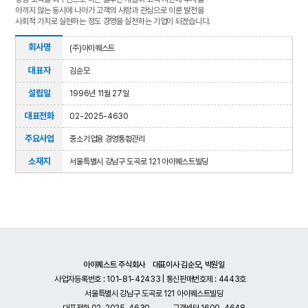
아끼지 않는 동시에 나아가 고객의 사랑과 관심으로 이룬 발전을
사회적 가치로 실현하는 정도 경영을 실천하는 기업이 되겠습니다.
기
회사명
(주)아이퀘스트
업
정
대표자
김순모
보
설립일
1996년 11월 27일
대표전화
02-2025-4630
주요사업
중소기업용 경영통합관리
소재지
서울특별시 강남구 도곡로 121 아이퀘스트빌딩
아이퀘스트 주식회사 대표이사 김순모, 박원일
사업자등록번호 : 101-81-42433 | 통신판매번호제 : 4443호
서울특별시 강남구 도곡로 121 아이퀘스트빌딩