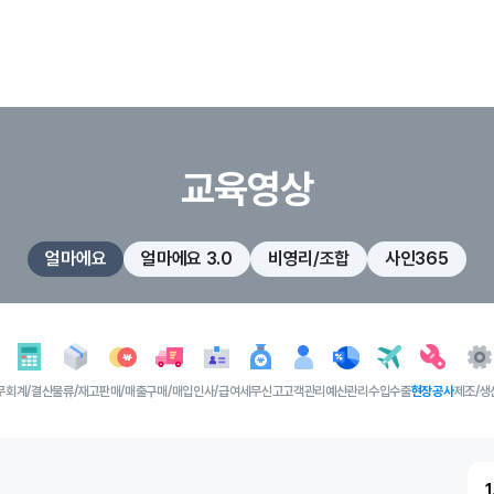
교육영상
얼마에요
얼마에요 3.0
비영리/조합
사인365
무
회계/결산
물류/재고
판매/매출
구매/매입
인사/급여
세무신고
고객관리
예산관리
수입수출
현장공사
제조/생