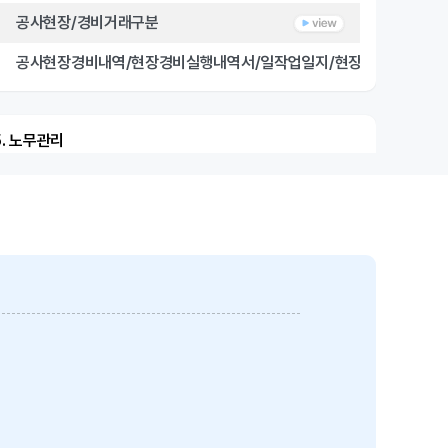
공사현장/경비거래구분
공사현장경비내역/현장경비실행내역서/일작업일지/현장거래처별미지
5. 노무관리
노무관리