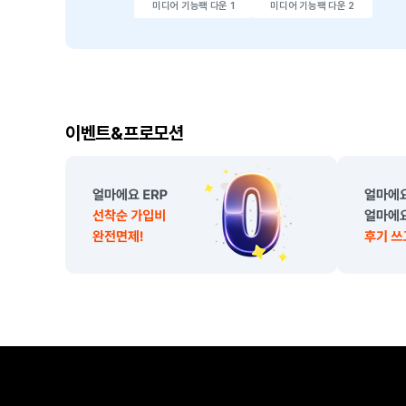
미디어 기능팩 다운 1
미디어 기능팩 다운 2
이
이벤트&프로모션
벤
트
,
프
로
모
션
소
개