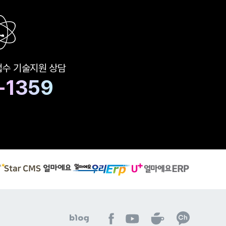
접수
기술지원 상담
-1359
S
유
얼
t
플
마
a
러
에
r
스
요
C
얼
우
M
마
리
S
에