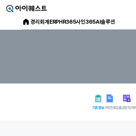
아
이
아
경리회계
ERP
HR365
사인365
AI솔루션
퀘
스
이
트
얼
퀘
마
스
에
요
트
홈
으
메
로
가
인
기
홈
페
이
지
기초정보
거래전표
입출금장부/재