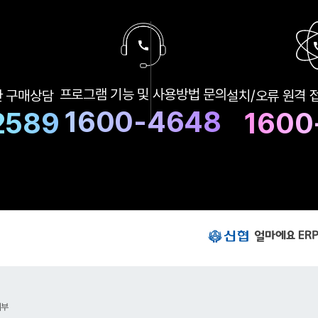
구
프로그램 기능 및
사용방법 문의
한
구매상담
설치/오류 원격 
매
상
1600-4648
2589
1600
담
및
A
S
상
담
번
호
신
협
얼
마
에
요
거부
E