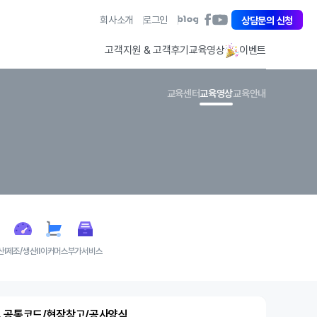
아
회사소개
로그인
아
상담문의 신청
아
이
이
이
퀘
퀘
퀘
고객지원 & 고객후기
교육영상
이벤트
스
스
스
트
트
트
페
유
블
교육센터
교육영상
교육안내
이
튜
로
스
브
그
북
바
바
바
로
로
로
가
가
가
기
기
기
산Ⅰ
제조/생산Ⅱ
이커머스
부가서비스
1. 공통코드/현장창고/공사양식