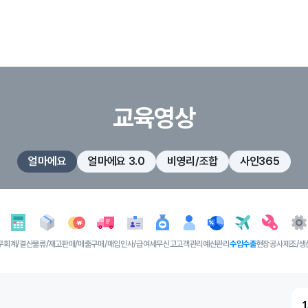
교육영상
얼마에요
얼마에요 3.0
비영리/조합
사인365
무
회계/결산
물류/재고
판매/매출
구매/매입
인사/급여
세무신고
고객관리
예산관리
수입수출
현장공사
제조/생