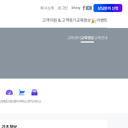
아
회사소개
로그인
아
상담문의 신청
아
이
이
이
퀘
퀘
퀘
고객지원 & 고객후기
교육영상
이벤트
스
스
스
트
트
트
페
유
블
교육센터
교육영상
교육안내
이
튜
로
스
브
그
북
바
바
바
로
로
로
가
가
가
기
기
기
산Ⅰ
제조/생산Ⅱ
이커머스
부가서비스
1. 기초정보