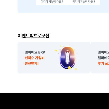
미디어 기능팩 다운 1
미디어 기능팩 다운 2
이
이벤트&프로모션
벤
트
,
프
로
모
션
소
개