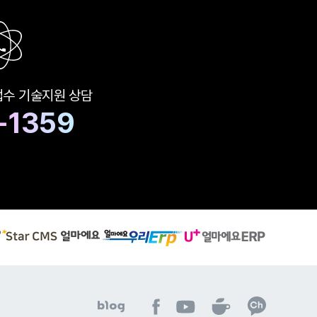
접수
기술지원 상담
-1359
S
유
얼
t
플
마
a
러
에
r
스
요
C
얼
우
M
마
리
S
에