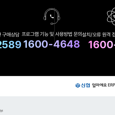
구
프로그램 기능 및
사용방법 문의
한
구매상담
설치/오류 원격 
매
상
1600-4648
2589
1600
담
및
A
S
상
담
번
호
신
협
얼
마
에
요
거부
E