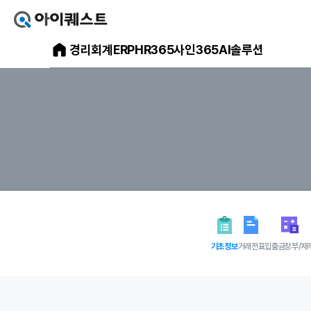
아
이
아
경리회계
ERP
HR365
사인365
AI솔루션
퀘
스
이
트
얼
퀘
마
스
에
요
트
홈
으
메
로
가
인
기
홈
페
이
지
기초정보
거래전표
입출금장부/재