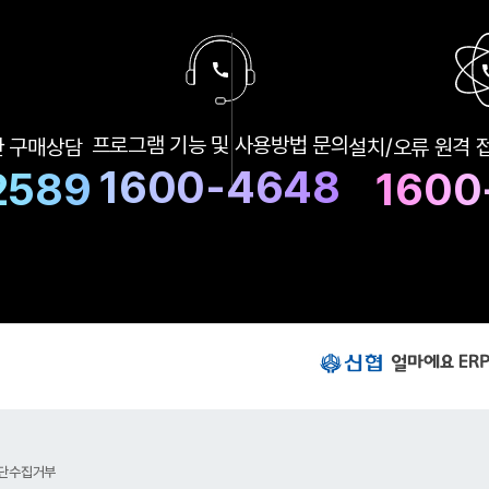
구
프로그램 기능 및
사용방법 문의
한
구매상담
설치/오류 원격 
매
상
1600-4648
2589
1600
담
및
A
S
상
담
번
호
신
협
얼
마
에
요
단수집거부
E