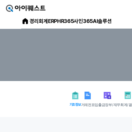
아
이
아
경리회계
ERP
HR365
사인365
AI솔루션
퀘
스
이
트
얼
퀘
마
스
에
요
트
홈
으
메
로
가
인
기
홈
페
이
지
기초정보
거래전표
입출금장부/재무
회계/