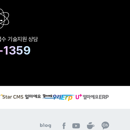
접수
기술지원 상담
-1359
S
유
얼
t
플
마
a
러
에
r
스
요
C
얼
우
M
마
리
S
에