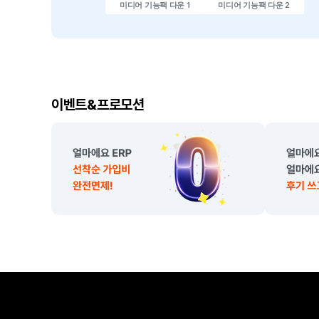
미디어 기능팩 다운 1
미디어 기능팩 다운 2
이
이벤트&프로모션
벤
트
,
프
로
모
션
소
개