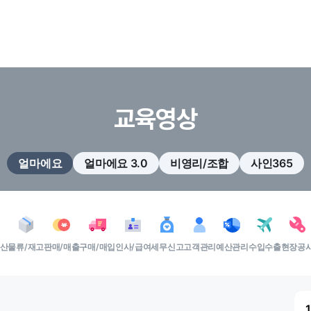
교육영상
얼마에요
얼마에요 3.0
비영리/조합
사인365
결산
물류/재고
판매/매출
구매/매입
인사/급여
세무신고
고객관리
예산관리
수입수출
현장공