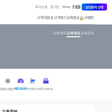
아
회사소개
로그인
아
상담문의 신청
아
이
이
이
퀘
퀘
퀘
고객지원 & 고객후기
교육영상
이벤트
스
스
스
트
트
트
페
유
블
교육센터
교육영상
교육안내
이
튜
로
스
브
그
북
바
바
바
로
로
로
가
가
가
기
기
기
사
제조/생산Ⅰ
제조/생산Ⅱ
이커머스
부가서비스
1. 기초정보