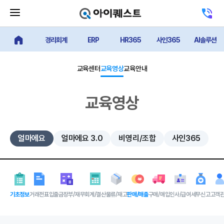
메
고
뉴
객
닫
센
기
경리회계
ERP
HR365
사인365
AI솔루션
터
얼마에요 메인
버
전
튼
화
하
교육센터
교육영상
교육안내
기
교육영상
얼마에요
얼마에요 3.0
비영리/조합
사인365
기초정보
거래전표
입출금장부/재무
회계/결산
물류/재고
판매/매출
구매/매입
인사/급여
세무신고
고객