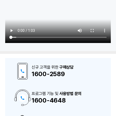
1. 판매/매출
판매매출원장/매출처원장/외상매출장
신규 고객을 위한
구매상담
미수금잔액표/매출거래처잔액표
1600-2589
2. 거래명세표
프로그램 기능 및
사용방법 문의
1600-4648
구
거래명세표 작성/발행
매
상
담
거래명세표 조회/재전송
및
A