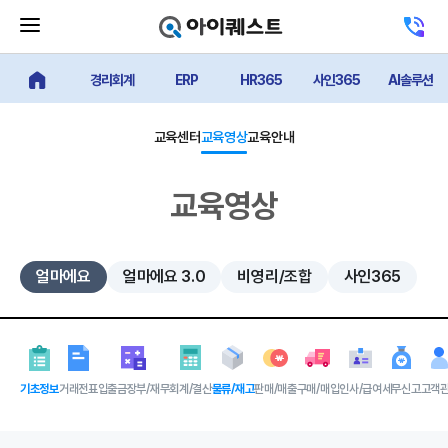
메
고
뉴
객
닫
센
기
경리회계
ERP
HR365
사인365
AI솔루션
터
얼마에요 메인
버
전
튼
화
하
교육센터
교육영상
교육안내
기
교육영상
얼마에요
얼마에요 3.0
비영리/조합
사인365
기초정보
거래전표
입출금장부/재무
회계/결산
물류/재고
판매/매출
구매/매입
인사/급여
세무신고
고객