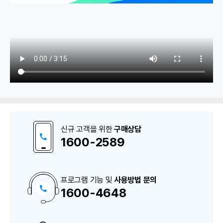
1. 물류관리
입고출고내역
신규 고객을 위한
구매상담
수불내역 확인
1600-2589
의료기기 공급내역보고 (UDI)
로트/시리얼번호 수불내역
프로그램 기능 및
사용방법 문의
1600-4648
구
매
상
담
2. 재고관리
및
A