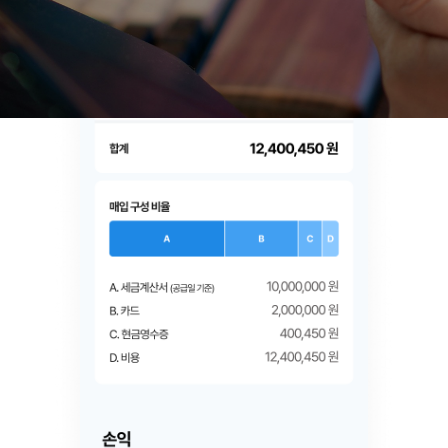
얼마365 사업 관리 기능 설명 영역