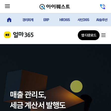
메뉴 닫기 버튼
고객센터 
경리회계
ERP
HR365
사인365
AI솔루션
얼마에요 메인
앱 다운로드
매출 관리도,
세금 계산서 발행도