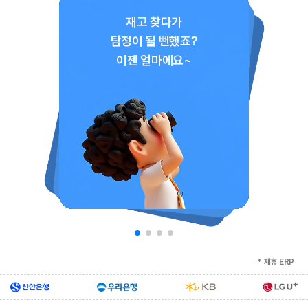
세금계산서, 거래명세표,
쇼핑몰/배달
쇼핑몰/배달
품의
경제
견적서, 발주서
메일
재고 관리
경리
재고 찾다가
메신저
도소매·제조·건설
세무
탐정이 될 뻔했죠?
전자결재
수입/수출
인사
이젠 얼마에요~
* 제휴 ERP