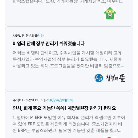
만족스럽습니다. 또한, 거래처원장, 거래처잔액표, 미수미지
추가로 도입 후 30일 내 불만족 시 전액 환불을 제공합니다.
기
영
급잔액표를 주로 활용하며, 거래명세표를 인쇄해 빠르게 팩
역
스로 발송하는 기능도 유용합니다. 특히, 팩스 발송 후 도착
여부 이력까지 확인할 수 있어 편리하고 만족스럽습니다. 또
한, 금융자료 불러오기 기능을 통해 업무 효율성이 크게 향상
되었습니다. 거래명세표를 수기로 작성해야 했던 기존 방식
사단법인 청년의뜰
기타
에서 벗어나, 얼마에요 ERP를 사용하면 기록 간 오류를 방지
비영리 단체 장부 관리가 쉬워졌습니다
하고 업무 능률을 높일 수 있어, 특히 수기 관리가 필요했던
거래처에 얼마에요 ERP를 추천하고 싶습니다.
저희는 비영리 단체이고, 수익사업을 개시할 예정이라 고유
목적사업과 수익사업의 장부 분리가 필요했습니다. 시중에
사용되고 있는 회계 프로그램들을 봤지만 비영리 맞춤으로
되어 있는 것은 별로 없었고, 장부 분리가 손쉽게 되어있는
것도 없었습니다. 그러던 중 얼마에요에 비영리 전용 프로
그램이 있고, 장부 분리가 가능하다고 하여 실제로 도입하게
되었는데요. 장부가 분리되니 각종 세금 신고할 때에도 편리
하고, 보고 싶은 데이터만 추출해서 보기에도 좋았습니다. 계
주식회사 아성엔지니어링
건설/건축/인테리어
좌내역 연동, 세금신고 기능 등 점점 기능이 개발되면서 프로
인사, 회계 주요 기능만 쏙쏙! 계정별원장 관리가 편해요
그램 내에서 할 수 있는 것도 많아졌고요. 수익사업과 병행하
는 다른 비영리 단체를 만나면 얼마에요를 추천하고 있습니
1. 얼마에요 ERP 도입한 이유 회사의 관리가 엑셀로만 이루어
다. 앞으로 더 좋은 프로그램이 되도록 업데이트 부탁드립
져 있어 ERP 도입을 제안하게 되었습니다. 중소기업이라 비
니다!
싼 ERP는 부담스러웠고, 필요한 기능만 갖춘 제품을 찾고자
했습니다. 건설업 특성상 현장 관리가 가능한 ERP를 도입하