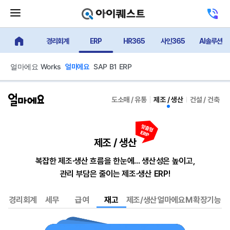
메
고
뉴
객
닫
센
기
경리회계
ERP
HR365
사인365
AI솔루션
터
얼마에요 메인
버
전
튼
화
하
얼마에요 Works
SAP B1 ERP
얼마에요
기
중소·중견기업은 물론 1인 사장님까지
중소·중견기업은 물론 1인 사장님까지
규모와 업종, 목적에 맞는 솔루션을
규모와 업종, 목적에 맞는 솔루션을
선택하세요.
선택하세요.
도소매 / 유통
제조 / 생산
건설 / 건축
필요한 기능만 사용하고, 불필요한 비용은 줄이세요.
필요한 기능만 사용하고, 불필요한 비용은 줄이세요.
얼마 365
얼마에요
얼마에요 Works
얼마경리
얼
SA
제조 / 생산
도소매/유통, 제조/생산, 건설/건축
사업/회계/급여/세금관리 등
경리/회계
ERP, 메일, 메신저, 결재까지
업무를 주로 사용하는
기업 환
고유 
업종별로 알찬 올인원 ERP!
소상공인의 경영노트
업무에 효율을 높이는
사업자를 위한 실속형 경리/회계
협업 솔루션
수익 사
구축하
복잡한 제조·생산 흐름을 한눈에... 생산성은 높이고,
관리 부담은 줄이는 제조·생산 ERP!
업종별, 올인원 ERP
1인 사업자 전용
ERP+그룹웨어
AI 경리/회계
공식
부가세 신고·납부
경리/회계
경리/회계
얼마에요
고유
유연
경리회계
세무
급여
재고
제조/생산
얼마에요M
확장기능
-도소매/유통
알바생 급여관리
세무
세무
후원
정확
-제조/생산
전자 증명서 발급
인사/급여
인사/급여
수익
쉬운
-건설/건축