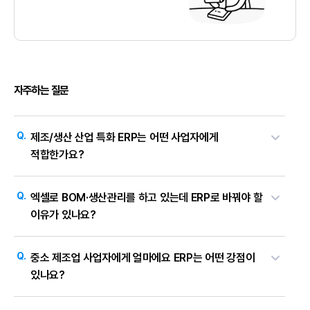
얼
자주하는
질문
마
에
요
제
조
Q.
제조/생산 산업 특화 ERP는 어떤 사업자에게
/
생
적합한가요?
산
E
R
A.
제조·생산 산업 특화 ERP는 자재·생산·재고를 함께 관리하면서
P
자
Q.
엑셀로 BOM·생산관리를 하고 있는데 ERP로 바꿔야 할
BOM·공정 단계·외주 작업까지 추적해야 하는 제조업 사업자에게
주
묻
이유가 있나요?
적합합니다.
얼마에요 제조/생산 ERP는 생산지시→자재불출→공정
는
질
진행→검수→입고가 한 흐름으로 연결되어 생산 진행 상황과 자재
문
A.
엑셀은 BOM·자재소요량·작업지시를 각각 별도 파일로 관리해야
Q.
소요량이 실시간으로 계산되며, 경리·회계·세무·급여·재고 업무까지
중소 제조업 사업자에게 얼마에요 ERP는 어떤 강점이
해서 자재 변동, 공정 진행, 재고 현황이 실시간으로 연결되지
있나요?
하나의 ERP에서 처리됩니다. 단일 공장부터 다공정·외주 운영
않습니다.
얼마에요 제조/생산 ERP는 생산지시서만 입력하면 필요한
사업장까지 규모에 맞춰 사용할 수 있습니다.
부품 수량이 자동 계산되고, 자재불출부터 제품 입고까지 한 번에
A.
얼마에요는 중소 제조업의 실무 흐름에 맞춰 설계된 ERP입니다.