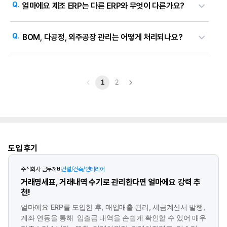
Q.
처리됩니다. 자재가 부족하면 즉시 알림이 뜨고 발주서로 바로 넘길
얼마에요 제조 ERP는 다른 ERP와 무엇이 다른가요?
BOM 등록·역전개, 다공정 단계별 관리, 외주공장 작업 지시 통합
수 있으며, BOM 매입단가가 바뀌면 자동으로 단가 갱신도
조회, LOT/시리얼 번호 추적, 자재소요량 자동 계산, 품질검수 관리
A.
얼마에요는 제조·생산 산업 특화 ERP로 특허받은 AI 자동화를
가능합니다.
Q.
등 중소 제조 현장에서 필요한 기능을 갖추고 있습니다. 별도 IT
BOM, 다공정, 외주공장 관리는 어떻게 처리되나요?
갖추었습니다.
범용 ERP와 차별화되어 얼마에요는 도소매/유통·
인력이 없는 중소기업도 1:1 전담 코디네이터 지원으로 운영 가능한
제조/생산·건설/건축 각각 산업별로 실무에 필요한 기능이 탑재되어
A.
BOM은 제품별 부품 소요량을 등록하면 생산지시 시 자동 호출되며,
구조입니다.
있습니다.
복사 기능과 일괄 등록을 지원하고, 매입단가가 바뀌면 BOM 단가
핵심 차별 포인트는 다음과 같습니다.
1
2
갱신이 자동 처리됩니다.
BOM 역전개로 특정 부품이 어떤 제품·
BOM·다공정·외주·LOT 통합 관리
: 자재명세서부터 공정 단계,
반제품 생산에 투입되는지 한눈에 확인할 수 있습니다.
외주 작업, 로트 추적까지 하나의 흐름으로 처리
다공정은 1공정→2공정→3공정 등 단계별로 세분화해 공정별
작업시간·생산실적·검수를 관리하고, 특정 공정이 완료되어야 다음
특허받은 AI 회계처리
: 계정과목 자동 분개
공정으로 이동하도록 제어할 수 있습니다. 반제품이 생성되면
AI 거래명세표 RPA
: 종이 명세표·영수증을 촬영하면 공급가액·
아
도입 후기
자동으로 창고에 입고 처리되며, 한 공장 다공정 운영이나 여러 공장
이
부가세·합계·거래처를 AI가 자동 인식해 전표 생성
퀘
분산 운영 모두 가능합니다.
스
주식회사 금두꺼비
AI 기초등록
건설/건축/인테리어
: 홈택스에서 거래처를 한 번에 불러와 자동 등록, 카드
트
제
거래명세표, 거래내역 수기로 관리한다면 얼마에요 강력 추
외주공장은 외주처별 작업 지시 내역이 통합 조회되며, 제품별 생산량
·은행 연결 후 자동 기장 시작
품
천!
소
확인을 통해 외주 일정 관리가 가능합니다. LOT 번호는 생산지시마다
세무사랑·더존 스마트A 양 포맷 자동 변환
: 세무대리인 자료 자동
개
및
얼마에요 ERP를 도입한 후, 매입매출 관리, 세금계산서 발행,
자동 또는 수동으로 부여되어 입출고 이력을 추적할 수 있습니다.
전송
고
계좌 연동을 통해 입출금 내역을 손쉽게 확인할 수 있어 매우
객
후