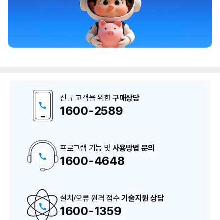
신규 고객을 위한
구매상담
1600-2589
프로그램 기능 및
사용방법 문의
1600-4648
구
매
상
담
및
A
설치/오류 원격 접수
S
기술지원 상담
상
1600-1359
담
번