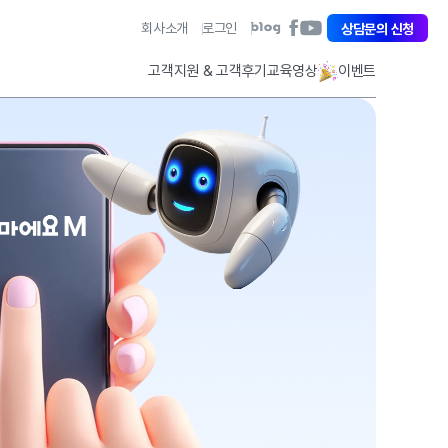
아
회사소개
로그인
아
상담문의 신청
아
이
이
이
퀘
퀘
퀘
고객지원 & 고객후기
교육영상
이벤트
스
스
스
트
트
트
페
유
블
이
튜
로
스
브
그
북
바
바
바
로
로
로
가
가
가
기
기
기