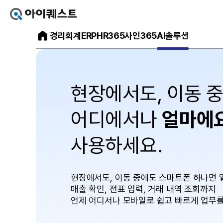
아
이
아
경리회계
ERP
HR365
사인365
AI솔루션
퀘
스
이
트
얼
퀘
마
스
에
요
트
홈
현장에서도, 이동 
으
메
로
가
인
기
어디에서나
얼마에
홈
페
이
사용하세요.
지
현장에서도, 이동 중에도 스마트폰 하나면 
매출 확인, 전표 입력, 거래 내역 조회까지
언제 어디서나 모바일로 쉽고 빠르게 업무를