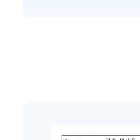
얼
마
에
요
M
주
요
기
능
소
개
영
역