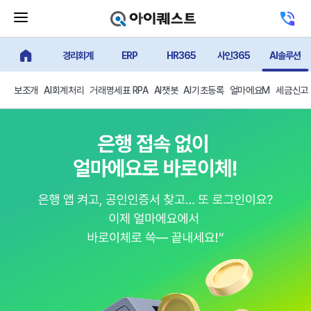
메
고
뉴
객
닫
센
기
경리회계
ERP
HR365
사인365
AI솔루션
터
얼마에요 메인
버
전
튼
화
하
보조개
AI회계처리
거래명세표 RPA
AI챗봇
AI기초등록
얼마에요M
세금신고
기