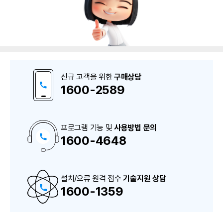
신규 고객을 위한
구매상담
1600-2589
프로그램 기능 및
사용방법 문의
1600-4648
구
매
상
담
및
A
설치/오류 원격 접수
S
기술지원 상담
상
1600-1359
담
번
호