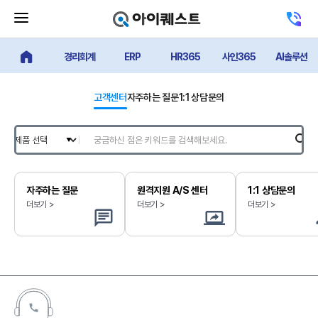
메
고
뉴
객
닫
센
기
경리회계
ERP
HR365
사인365
AI솔루션
터
얼마에요 메인
버
전
튼
화
하
고객센터
자주하는 질문
1:1 상담문의
기
자주하는 질문
원격지원 A/S 센터
1:1 상담문의
더보기 >
더보기 >
더보기 >