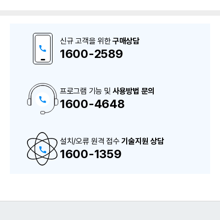
신규 고객을 위한
구매상담
1600-2589
프로그램 기능 및
사용방법 문의
1600-4648
구
매
상
담
및
A
설치/오류 원격 접수
S
기술지원 상담
상
1600-1359
담
번
호