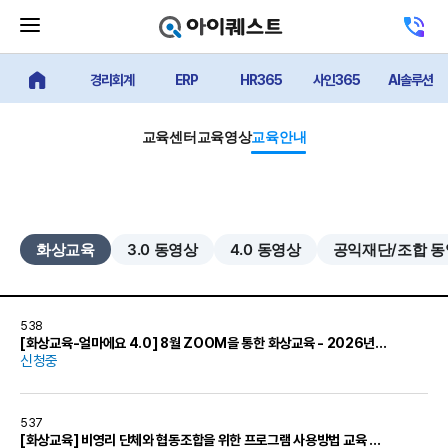
메
고
뉴
객
닫
센
기
경리회계
ERP
HR365
사인365
AI솔루션
터
얼마에요 메인
버
전
튼
화
하
교육센터
교육영상
교육안내
기
화상교육
3.0 동영상
4.0 동영상
공익재단/조합 
538
[화상교육-얼마에요 4.0] 8월 ZOOM을 통한 화상교육 - 2026년 8월 11일(화)
신청중
537
[화상교육] 비영리 단체와 협동조합을 위한 프로그램 사용방법 교육 - 2026년 8월 12일(수)