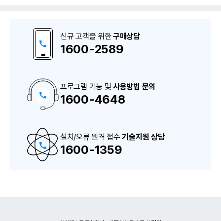
신규 고객을 위한
구매상담
1600-2589
프로그램 기능 및
사용방법 문의
1600-4648
구
매
상
담
및
A
설치/오류 원격 접수
S
기술지원 상담
상
1600-1359
담
번
호