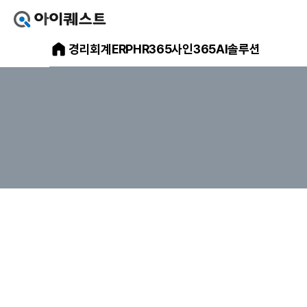
아
이
아
경리회계
ERP
HR365
사인365
AI솔루션
퀘
스
이
트
얼
퀘
마
스
에
요
트
홈
으
메
로
가
인
기
홈
페
이
지