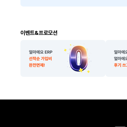
이
이벤트&프로모션
벤
트
,
프
로
모
션
소
개