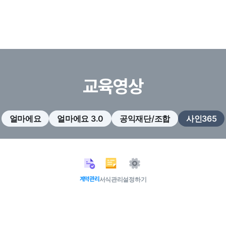
교육영상
얼마에요
얼마에요 3.0
공익재단/조합
사인365
계약관리
서식관리
설정하기