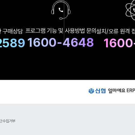
구
프로그램 기능 및
사용방법 문의
한
구매상담
설치/오류 원격 
매
상
1600-4648
2589
1600
담
및
A
S
상
담
번
호
신
협
얼
마
에
요
단수집거부
E
R
P