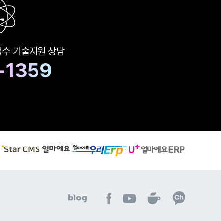
접수
기술지원 상담
-1359
S
유
얼
t
플
마
a
러
에
r
스
요
C
얼
우
M
마
리
S
에
아
아
아
E
아
아
얼
요
이
이
이
R
이
이
마
E