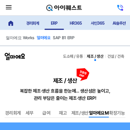
메
고
뉴
객
닫
센
기
경리회계
ERP
HR365
사인365
AI솔루션
터
얼마에요 메인
버
전
튼
화
하
얼마에요 Works
SAP B1 ERP
얼마에요
기
도소매 / 유통
제조 / 생산
건설 / 건축
제조 / 생산
복잡한 제조·생산 흐름을 한눈에... 생산성은 높이고,
관리 부담은 줄이는 제조·생산 ERP!
경리회계
세무
급여
재고
제조/생산
얼마에요M
확장기능
얼
마