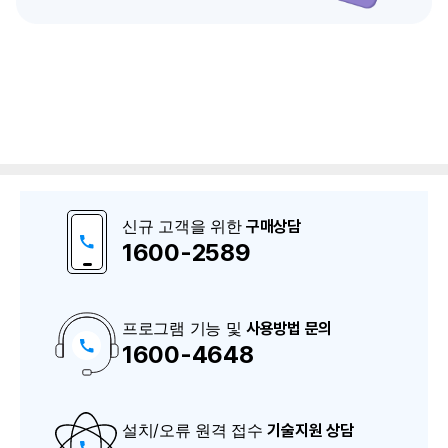
신규 고객을 위한
구매상담
1600-2589
프로그램 기능 및
사용방법 문의
1600-4648
구
매
상
담
및
A
설치/오류 원격 접수
S
기술지원 상담
상