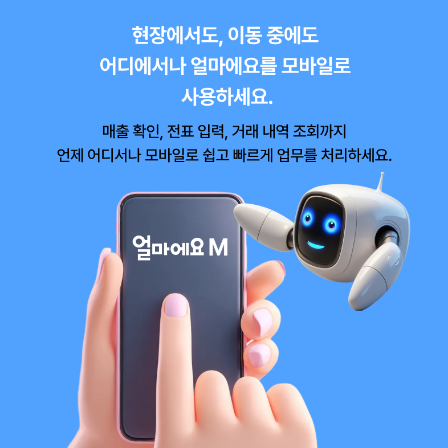
에
요
M
주
요
기
능
소
개
영
역